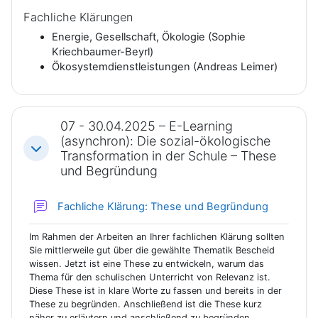
Fachliche Klärungen
e
Energie, Gesellschaft, Ökologie (Sophie
Kriechbaumer-Beyrl)
l
Ökosystemdienstleistungen (Andreas Leimer)
e
n
07 - 30.04.2025 – E-Learning
(asynchron): Die sozial-ökologische
Einklappen
Transformation in der Schule – These
und Begründung
Forum
Fachliche Klärung: These und Begründung
Im Rahmen der Arbeiten an Ihrer fachlichen Klärung sollten
Sie mittlerweile gut über die gewählte Thematik Bescheid
wissen. Jetzt ist eine These zu entwickeln, warum das
Thema für den schulischen Unterricht von Relevanz ist.
Diese These ist in klare Worte zu fassen und bereits in der
These zu begründen. Anschließend ist die These kurz
näher zu erläutern und anschließend zu begründen.