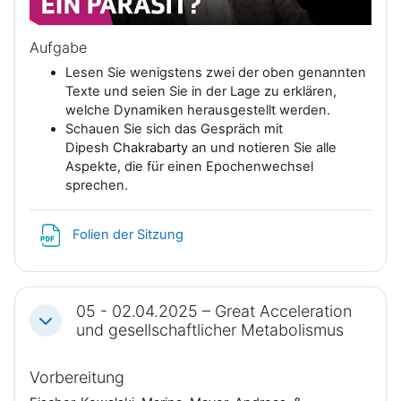
i
d
Aufgabe
e
e
Lesen Sie wenigstens zwei der oben genannten
Texte und seien Sie in der Lage zu erklären,
l
o
welche Dynamiken herausgestellt werden.
Schauen Sie sich das Gespräch mit
e
a
Dipesh
Chakrabarty
an und notieren Sie alle
Aspekte, die für einen Epochenwechsel
n
b
sprechen.
s
Datei
Folien der Sitzung
p
i
05 - 02.04.2025 – Great Acceleration
Einklappen
und gesellschaftlicher Metabolismus
e
Vorbereitung
l