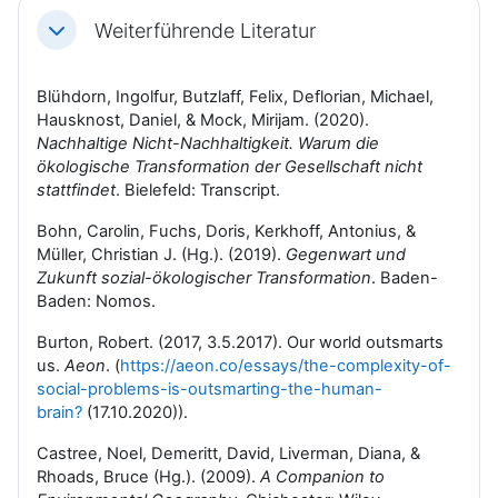
Weiterführende Literatur
Einklappen
Blühdorn, Ingolfur, Butzlaff, Felix, Deflorian, Michael,
Hausknost, Daniel, & Mock, Mirijam. (2020).
Nachhaltige Nicht-Nachhaltigkeit. Warum die
ökologische Transformation der Gesellschaft nicht
stattfindet
. Bielefeld: Transcript.
Bohn, Carolin, Fuchs, Doris, Kerkhoff, Antonius, &
Müller, Christian J. (Hg.). (2019).
Gegenwart und
Zukunft sozial-ökologischer Transformation
. Baden-
Baden: Nomos.
Burton, Robert. (2017, 3.5.2017). Our world outsmarts
us.
Aeon
.
(
https://aeon.co/essays/the-complexity-of-
social-problems-is-outsmarting-the-human-
brain?
(17.10.2020)).
Castree, Noel, Demeritt, David, Liverman, Diana, &
Rhoads, Bruce (Hg.). (2009).
A Companion to