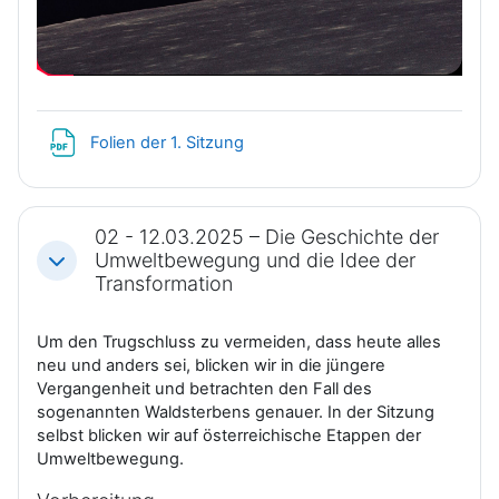
i
s
d
p
e
i
Datei
Folien der 1. Sitzung
o
e
a
l
02 - 12.03.2025 – Die Geschichte der
Umweltbewegung und die Idee der
Einklappen
b
e
Transformation
s
n
Um den Trugschluss zu vermeiden, dass heute alles
neu und anders sei, blicken wir in die jüngere
p
Vergangenheit und betrachten den Fall des
sogenannten Waldsterbens genauer. In der Sitzung
i
selbst blicken wir auf österreichische Etappen der
Umweltbewegung.
e