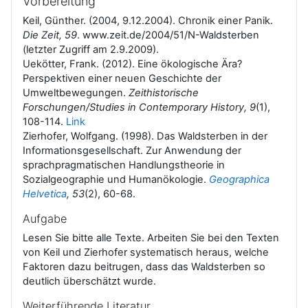
Vorbereitung
l
Keil, Günther. (2004, 9.12.2004). Chronik einer Panik.
Die Zeit, 59
. www.zeit.de/2004/51/N-Waldsterben
e
(letzter Zugriff am 2.9.2009).
Uekötter, Frank. (2012). Eine ökologische Ära?
n
Perspektiven einer neuen Geschichte der
Umweltbewegungen.
Zeithistorische
Forschungen/Studies in Contemporary History, 9
(1),
108-114.
Link
Zierhofer, Wolfgang. (1998). Das Waldsterben in der
Informationsgesellschaft. Zur Anwendung der
sprachpragmatischen Handlungstheorie in
Sozialgeographie und Humanökologie.
Geographica
Helvetica
, 53
(2), 60-68.
Aufgabe
Lesen Sie bitte alle Texte. Arbeiten Sie bei den Texten
von Keil und Zierhofer systematisch heraus, welche
Faktoren dazu beitrugen, dass das Waldsterben so
deutlich überschätzt wurde.
Weiterführende Literatur