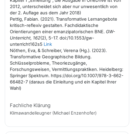
Kapitel 1 „Einleitung“; die Ausgabe in OneDrive ist von
2012, unterscheidet sich aber nur unwesentlich von
der 2. Auflage aus dem Jahr 2018)
Pettig, Fabian. (2021). Transformative Lernangebote
kritisch-reflexiv gestalten. Fachdidaktische
Orientierungen einer emanzipatorischen BNE.
GW-
Unterricht, 162
(2), 5-17. doi:/10.1553/gw-
unterricht162s5
Link
Nöthen, Eva, & Schreiber, Verena (Hg.). (2023).
Transformative Geographische Bildung.
Schlüsselprobleme, Theoriezugänge,
Forschungsweisen, Vermittlungspraktiken. Heidelberg:
Springer Spektrum. https://doi.org/10.1007/978-3-662-
66482-7 (daraus die Einleitung und ein Kapitel Ihrer
Wahl)
Fachliche Klärung
Klimawandelleugner (Michael Enzenhofer)