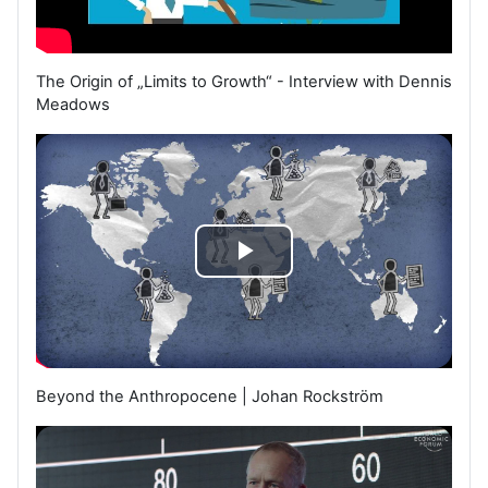
i
d
The Origin of „Limits to Growth“ - Interview with Dennis
e
Meadows
o
a
b
V
s
i
p
d
i
Beyond the Anthropocene | Johan Rockström
e
e
o