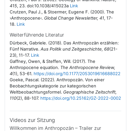
415
, 23. doi:10.1038/415023a
Link
Crutzen, Paul J., & Stoermer, Eugene F. (2000). The
›Anthropocene‹.
Global Change Newsletter, 41
, 17-
18.
Link
Weiterführende Literatur
Dürbeck, Gabriele. (2018). Das Anthropozän erzählen:
Fünf Narrative.
Aus Politik und Zeitgeschichte, 68
(21-
23), 11-17.
Link
Gaffney, Owen, & Steffen, Will. (2017). The
Anthropocene equation.
The Anthropocene Review,
4
(1), 53-61.
https://doi.org/10.1177/2053019616688022
Goeke, Pascal. (2022). Anthropozän. Von einer
Beobachtungskategorie zur kategorischen
Weltbeobachtungsformel.
Geographische Zeitschrift,
110
(2), 88-107.
https://doi.org/10.25162/GZ-2022-0002
Videos zur Sitzung
Willkommen im Anthropozän – Trailer zur