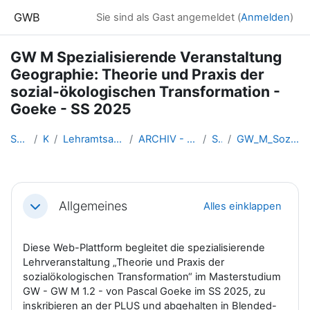
Zum Hauptinhalt
GWB
Sie sind als Gast angemeldet (
Anmelden
)
GW M Spezialisierende Veranstaltung
Geographie: Theorie und Praxis der
sozial-ökologischen Transformation -
Goeke - SS 2025
Startseite
Kurse
Lehramtsausbildung GW im Clust...
ARCHIV - Lehrveranstaltungen a...
SS 2025
GW_M_SozialOekologischeTransfo...
Abschnittsübersicht
Allgemeines
Alles einklappen
Einklappen
Diese Web-Plattform begleitet die spezialisierende
Lehrveranstaltung „Theorie und Praxis der
sozialökologischen Transformation“ im Masterstudium
GW - GW M 1.2 - von Pascal Goeke im SS 2025, zu
inskribieren an der PLUS und abgehalten in Blended-