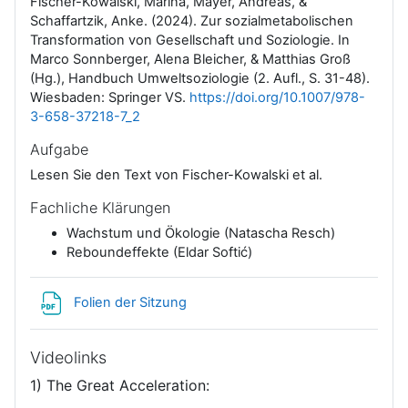
Fischer-Kowalski, Marina, Mayer, Andreas, &
Schaffartzik, Anke. (2024). Zur sozialmetabolischen
e
Transformation von Gesellschaft und Soziologie. In
Marco Sonnberger, Alena Bleicher, & Matthias Groß
n
(Hg.), Handbuch Umweltsoziologie (2. Aufl., S. 31-48).
Wiesbaden: Springer VS.
https://doi.org/10.1007/978-
3-658-37218-7_2
Aufgabe
Lesen Sie den Text von Fischer-Kowalski et al.
Fachliche Klärungen
Wachstum und Ökologie (Natascha Resch)
Reboundeffekte (Eldar Softić)
Datei
Folien der Sitzung
Videolinks
1) The Great Acceleration: