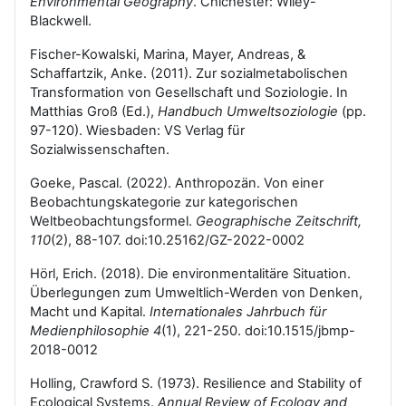
Environmental Geography
. Chichester: Wiley-
Blackwell.
Fischer-Kowalski, Marina, Mayer, Andreas, &
Schaffartzik, Anke. (2011). Zur sozialmetabolischen
Transformation von Gesellschaft und Soziologie. In
Matthias Groß (Ed.),
Handbuch Umweltsoziologie
(pp.
97-120). Wiesbaden: VS Verlag für
Sozialwissenschaften.
Goeke, Pascal. (2022). Anthropozän. Von einer
Beobachtungskategorie zur kategorischen
Weltbeobachtungsformel.
Geographische Zeitschrift,
110
(2), 88-107. doi:10.25162/GZ-2022-0002
Hörl, Erich. (2018). Die environmentalitäre Situation.
Überlegungen zum Umweltlich-Werden von Denken,
Macht und Kapital.
Internationales Jahrbuch für
Medienphilosophie 4
(1), 221-250. doi:10.1515/jbmp-
2018-0012
Holling, Crawford S. (1973). Resilience and Stability of
Ecological Systems.
Annual Review of Ecology and