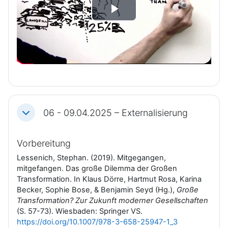
V
b
e
i
s
n
d
p
e
i
o
e
06 - 09.04.2025 – Externalisierung
Einklappen
a
l
Vorbereitung
b
e
Lessenich, Stephan. (2019). Mitgegangen,
mitgefangen. Das große Dilemma der Großen
s
n
Transformation. In Klaus Dörre, Hartmut Rosa, Karina
Becker, Sophie Bose, & Benjamin Seyd (Hg.),
Große
p
Transformation? Zur Zukunft moderner Gesellschaften
(S. 57-73). Wiesbaden: Springer VS.
https://doi.org/10.1007/978-3-658-25947-1_3
i