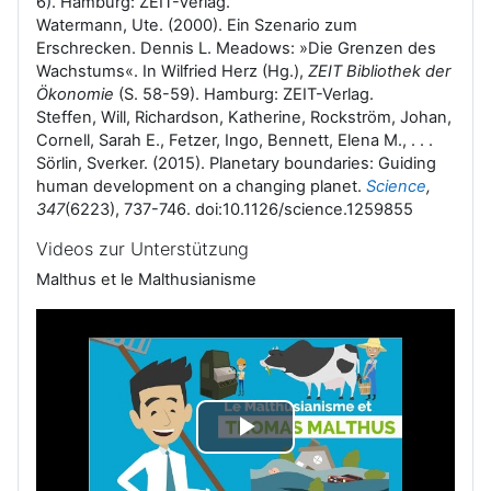
6). Hamburg: ZEIT-Verlag.
Watermann, Ute. (2000). Ein Szenario zum
Erschrecken. Dennis L. Meadows: »Die Grenzen des
Wachstums«. In Wilfried Herz (Hg.),
ZEIT Bibliothek der
Ökonomie
(S. 58-59). Hamburg: ZEIT-Verlag.
Steffen, Will, Richardson, Katherine, Rockström, Johan,
Cornell, Sarah E., Fetzer, Ingo, Bennett, Elena M., . . .
Sörlin, Sverker. (2015). Planetary boundaries: Guiding
human development on a changing planet.
Science
,
347
(6223), 737-746. doi:10.1126/science.1259855
Videos zur Unterstützung
Malthus et le Malthusianisme
V