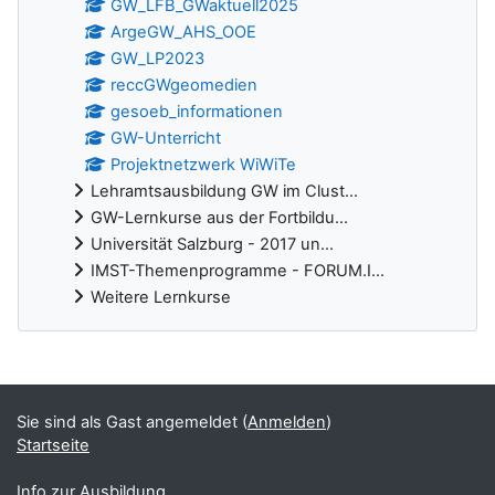
GW_LFB_GWaktuell2025
ArgeGW_AHS_OOE
GW_LP2023
reccGWgeomedien
gesoeb_informationen
GW-Unterricht
Projektnetzwerk WiWiTe
Lehramtsausbildung GW im Clust...
GW-Lernkurse aus der Fortbildu...
Universität Salzburg - 2017 un...
IMST-Themenprogramme - FORUM.I...
Weitere Lernkurse
Ergänzungsblöcke
Sie sind als Gast angemeldet (
Anmelden
)
Startseite
Info zur Ausbildung