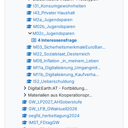
I31_Konsumgewohnheiten
I43_Privater Haushalt
M2a_Jugendsparen
M02b_Jugendsparen
M02c_Jugendsparen
4 Interessensfrage
M03_SicherheitsmerkmaleEuroBan...
M22_Sozialstaat_Oesterreich
M09_Inflation _in_meinem_Leben
M11a_Digitalisierung_Umgangmit...
M11b_Digitalisierung_Kaufverha...
I52_Ueberschuldung
Digital:Earth:AT - Fortbildung...
Materialien aus Kooperationspr...
GW_LP2027_AHSoberstufe
GW_LFB_GWaktuell2026
oegfd_herbsttagung2024
IMST_FDtagGW