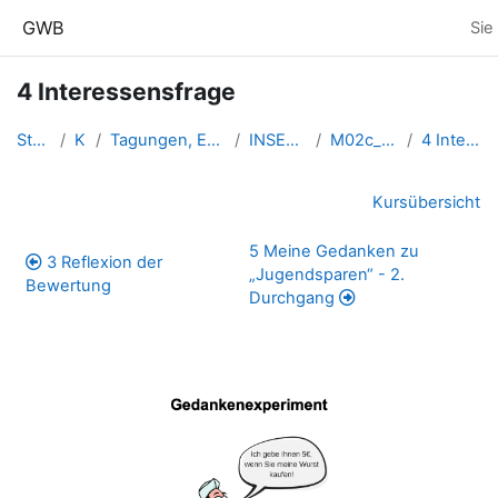
Zum Hauptinhalt
GWB
Sie
4 Interessensfrage
Startseite
Kurse
Tagungen, Events und Arbeitsge...
INSERT-Lernkurse
M02c_Jugendsparen
4 Interessensfrage
Abschnittsübersicht
Kursübersicht
5 Meine Gedanken zu
3 Reflexion der
„Jugendsparen“ - 2.
Bewertung
Durchgang