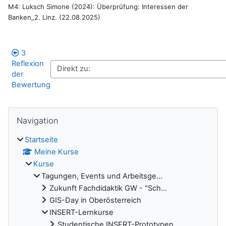
M4: Luksch Simone (2024): Überprüfung: Interessen der
Banken_2. Linz. (22.08.2025)
3
Reflexion
der
Bewertung
Blöcke
Navigation überspringen
Navigation
Startseite
Meine Kurse
Kurse
Tagungen, Events und Arbeitsge...
Zukunft Fachdidaktik GW - "Sch...
GIS-Day in Oberösterreich
INSERT-Lernkurse
Studentische INSERT-Prototypen