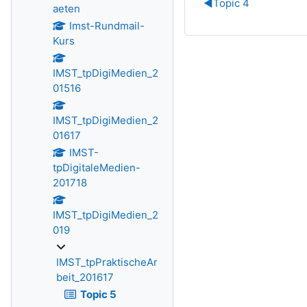
◀︎
Topic 4
aeten
Imst-Rundmail-
Kurs
IMST_tpDigiMedien_2
01516
IMST_tpDigiMedien_2
01617
IMST-
tpDigitaleMedien-
201718
IMST_tpDigiMedien_2
019
IMST_tpPraktischeAr
beit_201617
Topic 5