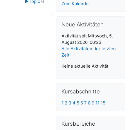
▶︎
Topic 6
Zum Kalender ...
Neue Aktivitäten überspringen
Neue Aktivitäten
Aktivität seit Mittwoch, 5.
August 2026, 06:23
Alle Aktivitäten der letzten
Zeit
Keine aktuelle Aktivität
Kursabschnitte überspringen
Kursabschnitte
1
2
3
4
5
6
7
8
9
11
15
Kursbereiche überspringen
Kursbereiche