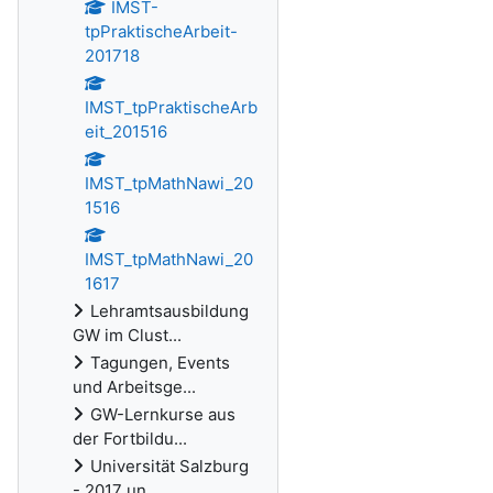
IMST-
tpPraktischeArbeit-
201718
IMST_tpPraktischeArb
eit_201516
IMST_tpMathNawi_20
1516
IMST_tpMathNawi_20
1617
Lehramtsausbildung
GW im Clust...
Tagungen, Events
und Arbeitsge...
GW-Lernkurse aus
der Fortbildu...
Universität Salzburg
- 2017 un...