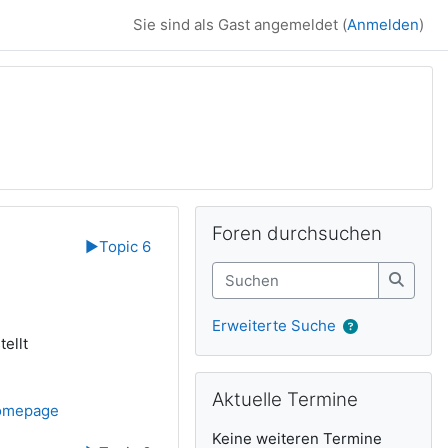
Sie sind als Gast angemeldet (
Anmelden
)
Ergänzungsblöck
Foren durchsuchen überspringen
Foren durchsuchen
▶︎
Topic 6
Suchen
Suche
Erweiterte Suche
ellt
Aktuelle Termine überspringen
Aktuelle Termine
Link/URL
Homepage
Keine weiteren Termine