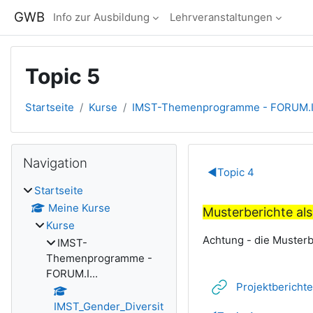
Zum Hauptinhalt
GWB
Info zur Ausbildung
Lehrveranstaltungen
Topic 5
Startseite
Kurse
IMST-Themenprogramme - FORUM.I.
Blöcke
Navigation überspringen
Navigation
Abschnitts
◀︎
Topic 4
Startseite
Meine Kurse
Musterberichte als
Kurse
Achtung - die Musterb
IMST-
Themenprogramme -
FORUM.I...
Projektberich
IMST_Gender_Diversit