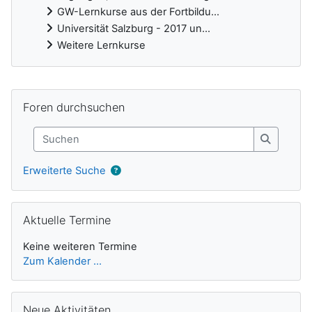
GW-Lernkurse aus der Fortbildu...
Universität Salzburg - 2017 un...
Weitere Lernkurse
Ergänzungsblöcke
Foren durchsuchen überspringen
Foren durchsuchen
Suchen
Suchen
Erweiterte Suche
Aktuelle Termine überspringen
Aktuelle Termine
Keine weiteren Termine
Zum Kalender ...
Neue Aktivitäten überspringen
Neue Aktivitäten