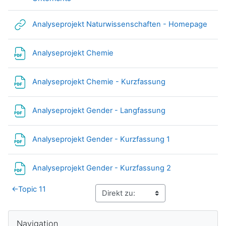
Link
Analyseprojekt Naturwissenschaften - Homepage
Datei
Analyseprojekt Chemie
Datei
Analyseprojekt Chemie - Kurzfassung
Datei
Analyseprojekt Gender - Langfassung
Datei
Analyseprojekt Gender - Kurzfassung 1
Datei
Analyseprojekt Gender - Kurzfassung 2
←
Topic 11
Blöcke
Navigation überspringen
Navigation