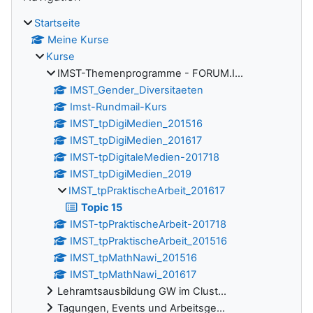
Startseite
Meine Kurse
Kurse
IMST-Themenprogramme - FORUM.I...
IMST_Gender_Diversitaeten
Imst-Rundmail-Kurs
IMST_tpDigiMedien_201516
IMST_tpDigiMedien_201617
IMST-tpDigitaleMedien-201718
IMST_tpDigiMedien_2019
IMST_tpPraktischeArbeit_201617
Topic 15
IMST-tpPraktischeArbeit-201718
IMST_tpPraktischeArbeit_201516
IMST_tpMathNawi_201516
IMST_tpMathNawi_201617
Lehramtsausbildung GW im Clust...
Tagungen, Events und Arbeitsge...