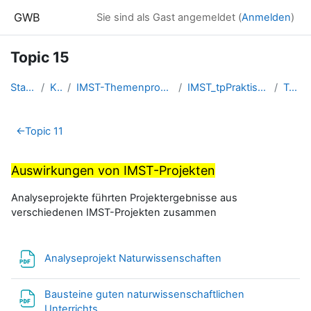
Zum Hauptinhalt
GWB
Sie sind als Gast angemeldet (
Anmelden
)
Topic 15
Startseite
Kurse
IMST-Themenprogramme - FORUM.I...
IMST_tpPraktischeArbeit_201617
Topic 15
Abschnittsübersicht
←
Topic 11
Auswirkungen von IMST-Projekten
Analyseprojekte führten Projektergebnisse aus
verschiedenen IMST-Projekten zusammen
Datei
Analyseprojekt Naturwissenschaften
Bausteine guten naturwissenschaftlichen
Datei
Unterrichts