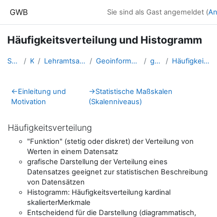
Zum Hauptinhalt
GWB
Sie sind als Gast angemeldet (
An
Häufigkeitsverteilung und Histogramm
Startseite
Kurse
Lehramtsausbildung GW im Clust...
Geoinformation und Geokommunik...
gw_Statistik
Häufigkeitsverteilung und Hist...
Abschnittsübersicht
←
Einleitung und
→
Statistische Maßskalen
Motivation
(Skalenniveaus)
Häufigkeitsverteilung
"Funktion" (stetig oder diskret) der Verteilung von
Werten in einem Datensatz
grafische Darstellung der Verteilung eines
Datensatzes geeignet zur statistischen Beschreibung
von Datensätzen
Histogramm: Häufigkeitsverteilung kardinal
skalierterMerkmale
Entscheidend für die Darstellung (diagrammatisch,