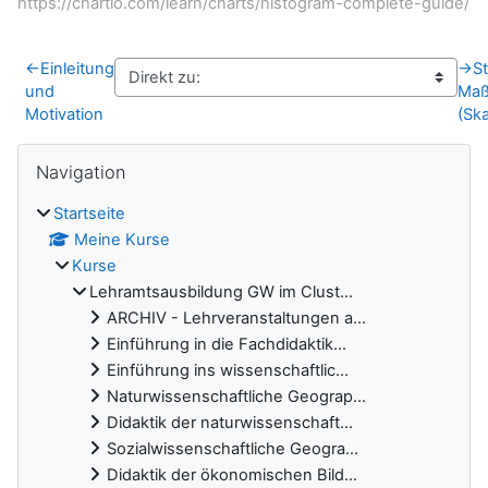
https://chartio.com/learn/charts/histogram-complete-guide/
←
Einleitung
→
St
und
Maß
Motivation
(Sk
Blöcke
Navigation überspringen
Navigation
Startseite
Meine Kurse
Kurse
Lehramtsausbildung GW im Clust...
ARCHIV - Lehrveranstaltungen a...
Einführung in die Fachdidaktik...
Einführung ins wissenschaftlic...
Naturwissenschaftliche Geograp...
Didaktik der naturwissenschaft...
Sozialwissenschaftliche Geogra...
Didaktik der ökonomischen Bild...