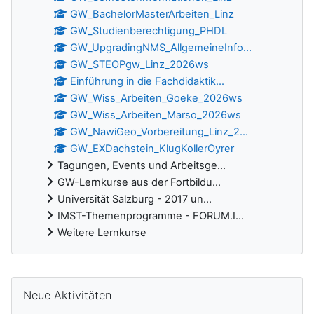
GW_BachelorMasterArbeiten_Linz
GW_Studienberechtigung_PHDL
GW_UpgradingNMS_AllgemeineInfo...
GW_STEOPgw_Linz_2026ws
Einführung in die Fachdidaktik...
GW_Wiss_Arbeiten_Goeke_2026ws
GW_Wiss_Arbeiten_Marso_2026ws
GW_NawiGeo_Vorbereitung_Linz_2...
GW_EXDachstein_KlugKollerOyrer
Tagungen, Events und Arbeitsge...
GW-Lernkurse aus der Fortbildu...
Universität Salzburg - 2017 un...
IMST-Themenprogramme - FORUM.I...
Weitere Lernkurse
Ergänzungsblöcke
Neue Aktivitäten überspringen
Neue Aktivitäten