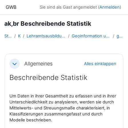
Zum Hauptinhalt
GWB
Sie sind als Gast angemeldet (
Anmelden
)
ak,br Beschreibende Statistik
Startseite
Kurse
Lehramtsausbildung GW im Cluster Österreich Mitte
Geoinformation und Geokommunikation (GW B 5.1)
gw_Statistik
Abschnittsübersicht
Allgemeines
Alles einklappen
Einklappen
Beschreibende Statistik
Um Daten in ihrer Gesamtheit zu erfassen und in ihrer
Unterschiedlichkeit zu analysieren, werden sie durch
Mittelwerts- und Streuungsmaße charakterisiert, in
Klassifizierungen zusammengefasst und durch
Modelle beschrieben.