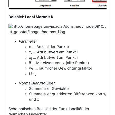
Beispiel: Local Moran's I:
Parameter
n ... Anzahl der Punkte
x
... Attributwert am Punkt i
i
x
... Attributwert am Punkt j
j
x̄ ... Mittelwert von x (aller Punkte)
w
... räumlicher Gewichtungsfaktor
ij
i != j
Normalisierung
über:
Summe aller Gewichte
Summe aller quadrierten Differenzen von x
i
und x
Schematisches Beispiel der Funktionalität der
räumlichen Gewichte: