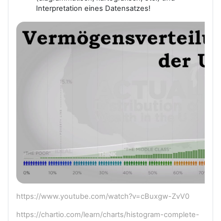
Interpretation eines Datensatzes!
https://www.youtube.com/watch?v=cBuxgw-ZvV0
https://chartio.com/learn/charts/histogram-complete-