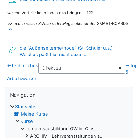
welche Vorteile kann ihnen das bringen... ???
>> neu in vielen Schulen: die Möglichkeiten der
SMART-BOARDS
>>
die "Außenseitermethode" (St. Schuler u.a.) :
Link/URL
Welches paßt hier nicht dazu....
←
Technisches
→
Top
-
5
Arbeitsweisen
Blöcke
Navigation überspringen
Navigation
Startseite
Meine Kurse
Kurse
Lehramtsausbildung GW im Clust...
ARCHIV - Lehrveranstaltungen a...