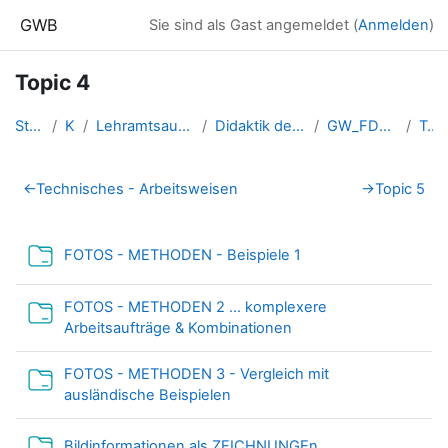
Zum Hauptinhalt
GWB
Sie sind als Gast angemeldet (
Anmelden
)
Topic 4
Startseite
Kurse
Lehramtsausbildung GW im Clust...
Didaktik der Geo- und Wirtscha...
GW_FDGeomedien_Bilder
Topic 4
Abschnittsübersicht
←
Technisches - Arbeitsweisen
→
Topic 5
Verzeichnis
FOTOS - METHODEN - Beispiele 1
FOTOS - METHODEN 2 ... komplexere
Verzeichnis
Arbeitsaufträge & Kombinationen
FOTOS - METHODEN 3 - Vergleich mit
Verzeichnis
ausländische Beispielen
Verzeichnis
Bildinformationen als ZEICHNUNGEn .....