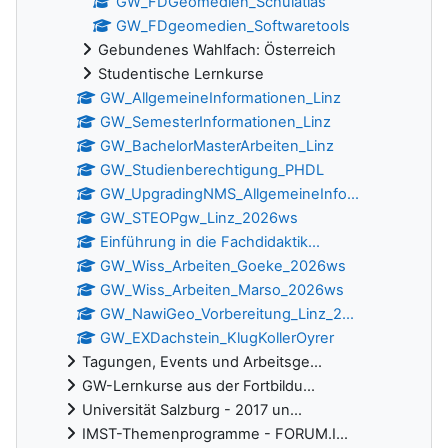
GW_FDGeomedien_Schulatlas
GW_FDgeomedien_Softwaretools
Gebundenes Wahlfach: Österreich
Studentische Lernkurse
GW_AllgemeineInformationen_Linz
GW_SemesterInformationen_Linz
GW_BachelorMasterArbeiten_Linz
GW_Studienberechtigung_PHDL
GW_UpgradingNMS_AllgemeineInfo...
GW_STEOPgw_Linz_2026ws
Einführung in die Fachdidaktik...
GW_Wiss_Arbeiten_Goeke_2026ws
GW_Wiss_Arbeiten_Marso_2026ws
GW_NawiGeo_Vorbereitung_Linz_2...
GW_EXDachstein_KlugKollerOyrer
Tagungen, Events und Arbeitsge...
GW-Lernkurse aus der Fortbildu...
Universität Salzburg - 2017 un...
IMST-Themenprogramme - FORUM.I...