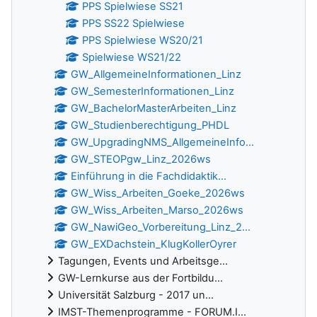
PPS Spielwiese SS21
PPS SS22 Spielwiese
PPS Spielwiese WS20/21
Spielwiese WS21/22
GW_AllgemeineInformationen_Linz
GW_SemesterInformationen_Linz
GW_BachelorMasterArbeiten_Linz
GW_Studienberechtigung_PHDL
GW_UpgradingNMS_AllgemeineInfo...
GW_STEOPgw_Linz_2026ws
Einführung in die Fachdidaktik...
GW_Wiss_Arbeiten_Goeke_2026ws
GW_Wiss_Arbeiten_Marso_2026ws
GW_NawiGeo_Vorbereitung_Linz_2...
GW_EXDachstein_KlugKollerOyrer
Tagungen, Events und Arbeitsge...
GW-Lernkurse aus der Fortbildu...
Universität Salzburg - 2017 un...
IMST-Themenprogramme - FORUM.I...