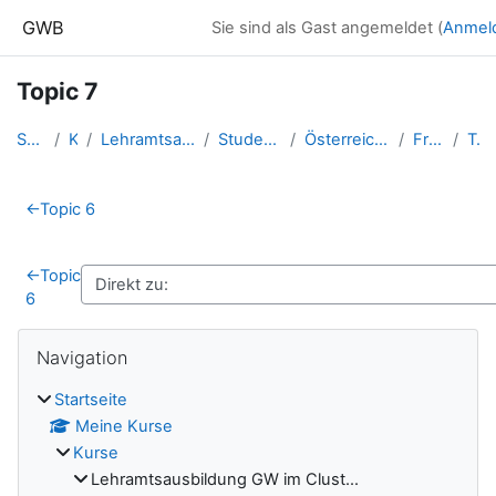
Zum Hauptinhalt
GWB
Sie sind als Gast angemeldet (
Anmel
Topic 7
Startseite
Kurse
Lehramtsausbildung GW im Clust...
Studentische Lernkurse
Österreich-LV - Salzburg - SS ...
Frisch_Tobias
Topic 7
Abschnittsübersicht
←
Topic 6
←
Topic
6
Blöcke
Navigation überspringen
Navigation
Startseite
Meine Kurse
Kurse
Lehramtsausbildung GW im Clust...