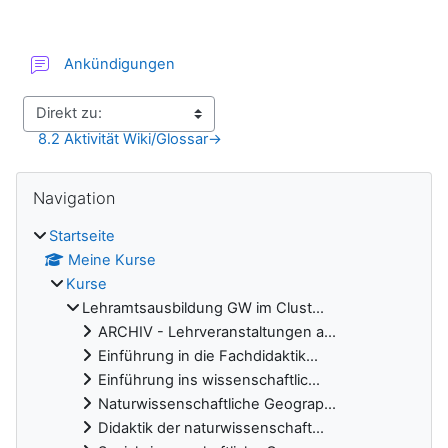
Forum
Ankündigungen
8.2 Aktivität Wiki/Glossar
→
Blöcke
Navigation überspringen
Navigation
Startseite
Meine Kurse
Kurse
Lehramtsausbildung GW im Clust...
ARCHIV - Lehrveranstaltungen a...
Einführung in die Fachdidaktik...
Einführung ins wissenschaftlic...
Naturwissenschaftliche Geograp...
Didaktik der naturwissenschaft...