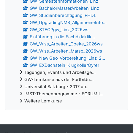
GW_SemesterInformationen_Linz
GW_BachelorMasterArbeiten_Linz
GW_Studienberechtigung_PHDL
GW_UpgradingNMS_AllgemeineInfo...
GW_STEOPgw_Linz_2026ws
Einführung in die Fachdidaktik...
GW_Wiss_Arbeiten_Goeke_2026ws
GW_Wiss_Arbeiten_Marso_2026ws
GW_NawiGeo_Vorbereitung_Linz_2...
GW_EXDachstein_KlugKollerOyrer
Tagungen, Events und Arbeitsge...
GW-Lernkurse aus der Fortbildu...
Universität Salzburg - 2017 un...
IMST-Themenprogramme - FORUM.I...
Weitere Lernkurse
Ergänzungsblöcke