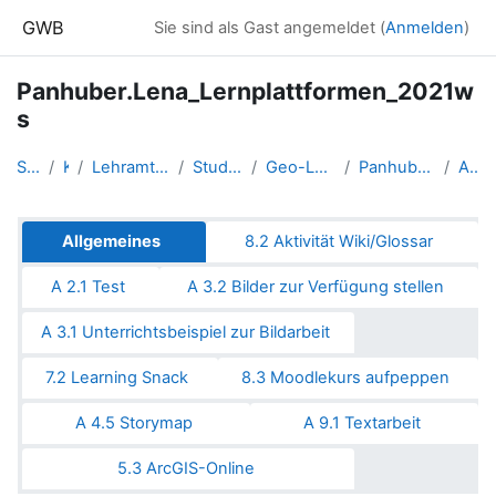
Zum Hauptinhalt
GWB
Sie sind als Gast angemeldet (
Anmelden
)
Panhuber.Lena_Lernplattformen_2021w
s
Startseite
Kurse
Lehramtsausbildung GW im Clust...
Studentische Lernkurse
Geo-Lernplattformen - WS 2021
Panhuber.Lena_Lernplattformen_...
Allgemeines
Abschnittsübersicht
Allgemeines
8.2 Aktivität Wiki/Glossar
A 2.1 Test
A 3.2 Bilder zur Verfügung stellen
A 3.1 Unterrichtsbeispiel zur Bildarbeit
7.2 Learning Snack
8.3 Moodlekurs aufpeppen
A 4.5 Storymap
A 9.1 Textarbeit
5.3 ArcGIS-Online