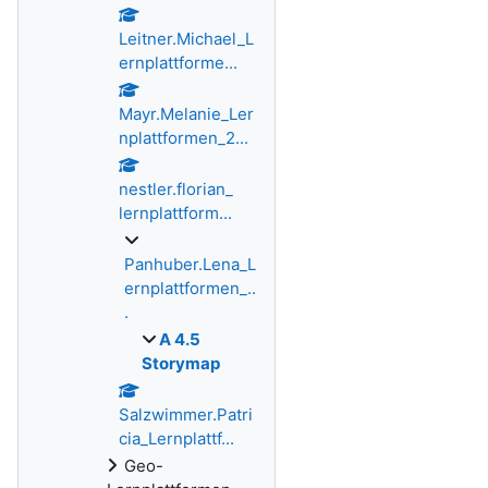
Leitner.Michael_L
ernplattforme...
Mayr.Melanie_Ler
nplattformen_2...
nestler.florian_
lernplattform...
Panhuber.Lena_L
ernplattformen_..
.
A 4.5
Storymap
Salzwimmer.Patri
cia_Lernplattf...
Geo-