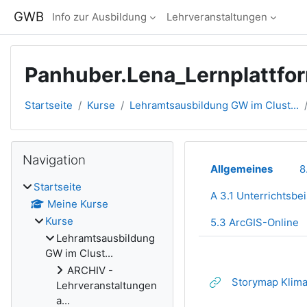
Zum Hauptinhalt
GWB
Info zur Ausbildung
Lehrveranstaltungen
Panhuber.Lena_Lernplattf
Startseite
Kurse
Lehramtsausbildung GW im Clust...
Blöcke
Navigation überspringen
Navigation
Abschnitts
Allgemeines
8
Startseite
Meine Kurse
Kurse
5.3 ArcGIS-Online
Lehramtsausbildung
GW im Clust...
ARCHIV -
Storymap Klim
Lehrveranstaltungen
a...