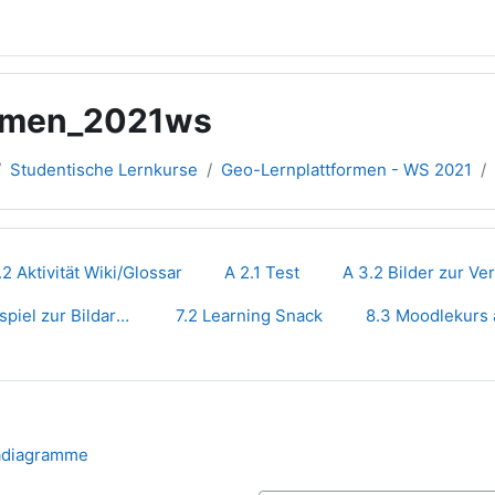
ormen_2021ws
Studentische Lernkurse
Geo-Lernplattformen - WS 2021
übersicht
.2 Aktivität Wiki/Glossar
A 2.1 Test
A 3.2 Bilder zur Ve
A 3.1 Unterrichtsbeispiel zur Bildarbeit
7.2 Learning Snack
8.3 Moodlekurs
Link/URL
adiagramme