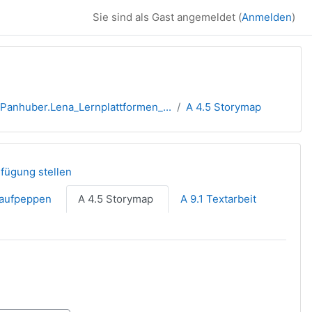
Sie sind als Gast angemeldet (
Anmelden
)
Panhuber.Lena_Lernplattformen_...
A 4.5 Storymap
rfügung stellen
 aufpeppen
A 4.5 Storymap
A 9.1 Textarbeit