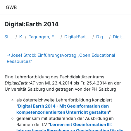
Zum Hauptinhalt
GWB
Digital:Earth 2014
Startseite
Kurse
Tagungen, Events und Arbeitsge...
Digital:Earth:AT - Fortbildung...
DigiEarth2014
Digital:Earth 2014
Abschnittsübersicht
→
Josef Strobl: Einführungsvortrag „Open Educational
Ressources“
Eine Lehrerfortbildung des Fachdidaktikzentrums
Digital:Earth:AT
von Mi. 23.4.2014 bis Fr. 25.4.2014 an der
Universität Salzburg und getragen von der PH Salzburg
als österreichweite Lehrerfortbildung konzipiert
"
Digital Earth 2014 - Mit Geoinformation den
kompetenzorientierten Unterricht gestalten
"
gemeinsam mit Studierenden der Ausbildung im
Rahmen der LV "
Lernen mit Geoinformation III:
Internationale Forschung zu Geoinformation für die