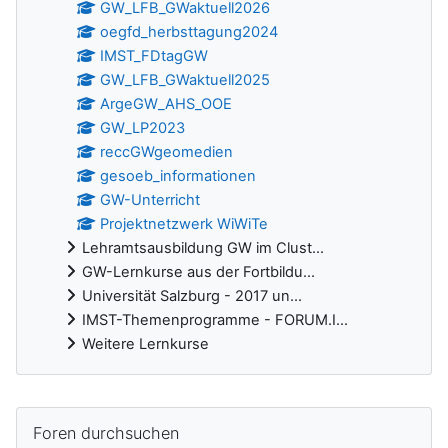
GW_LFB_GWaktuell2026
oegfd_herbsttagung2024
IMST_FDtagGW
GW_LFB_GWaktuell2025
ArgeGW_AHS_OOE
GW_LP2023
reccGWgeomedien
gesoeb_informationen
GW-Unterricht
Projektnetzwerk WiWiTe
Lehramtsausbildung GW im Clust...
GW-Lernkurse aus der Fortbildu...
Universität Salzburg - 2017 un...
IMST-Themenprogramme - FORUM.I...
Weitere Lernkurse
Ergänzungsblöcke
Foren durchsuchen überspringen
Foren durchsuchen