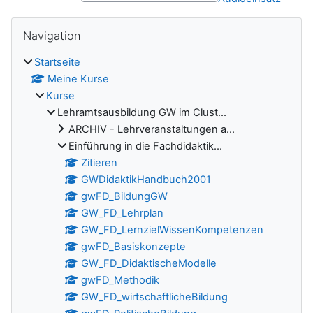
Blöcke
Navigation überspringen
Navigation
Startseite
Meine Kurse
Kurse
Lehramtsausbildung GW im Clust...
ARCHIV - Lehrveranstaltungen a...
Einführung in die Fachdidaktik...
Zitieren
GWDidaktikHandbuch2001
gwFD_BildungGW
GW_FD_Lehrplan
GW_FD_LernzielWissenKompetenzen
gwFD_Basiskonzepte
GW_FD_DidaktischeModelle
gwFD_Methodik
GW_FD_wirtschaftlicheBildung