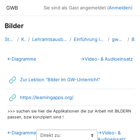
Zum Hauptinhalt
GWB
Sie sind als Gast angemeldet (
Anmelden
)
Bilder
Startseite
Kurse
Lehramtsausbildung GW im Clust...
Einführung in die Fachdidaktik...
gwFD_Medien
Bilder
Abschnittsübersicht
←
Diagramme
→
Video- & Audioeinsatz
Link/URL
Zur Lektion "Bilder im GW-Unterricht"
Link/URL
https://learningapps.org/
>>> suchen sie hier die Applikationen die zur Arbeit mit BILDERN
passen, bzw konzipiert sind !
←
Diagramme
→
Video- &
Audioeinsatz