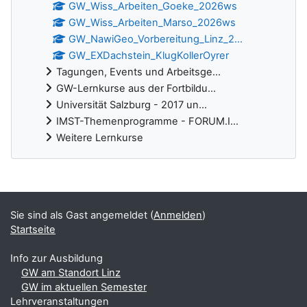
GW_Wiss_Arbeiten_Goeke_2026ws
GW_Wiss_Arbeiten_Marso_2026ws
GW_NawiGeo_Vorbereitung_Linz_2...
GW_EXDachstein_KlugKollerOyrer
Tagungen, Events und Arbeitsge...
GW-Lernkurse aus der Fortbildu...
Universität Salzburg - 2017 un...
IMST-Themenprogramme - FORUM.I...
Weitere Lernkurse
Ergänzungsblöcke
Sie sind als Gast angemeldet (
Anmelden
)
Startseite
Info zur Ausbildung
GW am Standort Linz
GW im aktuellen Semester
Lehrveranstaltungen