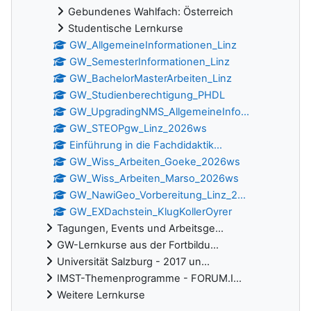
Gebundenes Wahlfach: Österreich
Studentische Lernkurse
GW_AllgemeineInformationen_Linz
GW_SemesterInformationen_Linz
GW_BachelorMasterArbeiten_Linz
GW_Studienberechtigung_PHDL
GW_UpgradingNMS_AllgemeineInfo...
GW_STEOPgw_Linz_2026ws
Einführung in die Fachdidaktik...
GW_Wiss_Arbeiten_Goeke_2026ws
GW_Wiss_Arbeiten_Marso_2026ws
GW_NawiGeo_Vorbereitung_Linz_2...
GW_EXDachstein_KlugKollerOyrer
Tagungen, Events und Arbeitsge...
GW-Lernkurse aus der Fortbildu...
Universität Salzburg - 2017 un...
IMST-Themenprogramme - FORUM.I...
Weitere Lernkurse