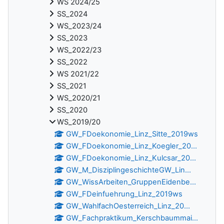
WS 2024/25
SS_2024
WS_2023/24
SS_2023
WS_2022/23
SS_2022
WS 2021/22
SS_2021
WS_2020/21
SS_2020
WS_2019/20
GW_FDoekonomie_Linz_Sitte_2019ws
GW_FDoekonomie_Linz_Koegler_20...
GW_FDoekonomie_Linz_Kulcsar_20...
GW_M_DisziplingeschichteGW_Lin...
GW_WissArbeiten_GruppenEidenbe...
GW_FDeinfuehrung_Linz_2019ws
GW_WahlfachOesterreich_Linz_20...
GW_Fachpraktikum_Kerschbaummai...