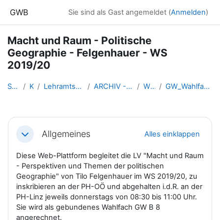
Zum Hauptinhalt
GWB
Sie sind als Gast angemeldet (
Anmelden
)
Macht und Raum - Politische
Geographie - Felgenhauer - WS
2019/20
Startseite
Kurse
Lehramtsausbildung GW im Clust...
ARCHIV - Lehrveranstaltungen a...
WS_2019/20
GW_Wahlfach_MachtRaum_Linz_2019ws
Abschnittsübersicht
Allgemeines
Alles einklappen
Einklappen
Diese Web-Plattform begleitet die LV "Macht und Raum
- Perspektiven und Themen der politischen
Geographie" von Tilo Felgenhauer im WS 2019/20, zu
inskribieren an der PH-OÖ und abgehalten i.d.R. an der
PH-Linz jeweils donnerstags von 08:30 bis 11:00 Uhr.
Sie wird als gebundenes Wahlfach GW B 8
angerechnet.