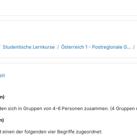
Studentische Lernkurse
Österreich 1 - Postregionale G...
übersicht
eit
n)
nden sich in Gruppen von 4-6 Personen zusammen. (4 Gruppen n
n)
einen der folgenden vier Begriffe zugeordnet: