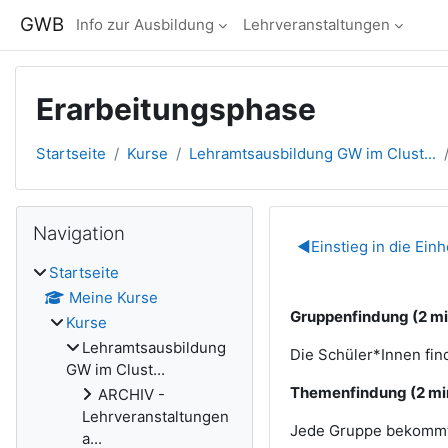
Zum Hauptinhalt
GWB
Info zur Ausbildung
Lehrveranstaltungen
Erarbeitungsphase
Startseite
Kurse
Lehramtsausbildung GW im Clust...
Blöcke
Navigation überspringen
Navigation
Abschnitts
◀︎
Einstieg in die Einh
Startseite
Meine Kurse
Gruppenfindung (2 mi
Kurse
Lehramtsausbildung
Die Schüler*Innen fi
GW im Clust...
Themenfindung (2 mi
ARCHIV -
Lehrveranstaltungen
Jede Gruppe bekommt 
a...