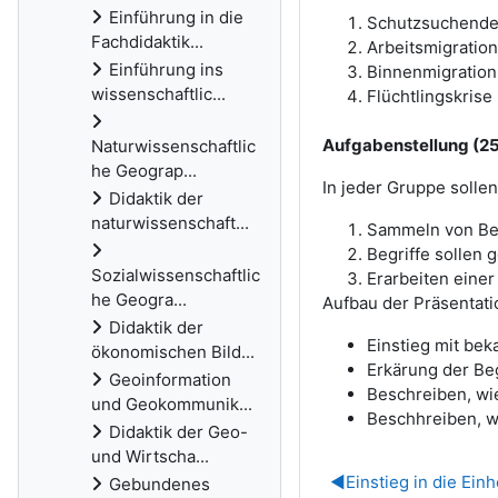
Einführung in die
Schutzsuchende 
Fachdidaktik...
Arbeitsmigration
Einführung ins
Binnenmigration
wissenschaftlic...
Flüchtlingskrise
Aufgabenstellung (25
Naturwissenschaftlic
he Geograp...
In jeder Gruppe solle
Didaktik der
naturwissenschaft...
Sammeln von Beg
Begriffe sollen 
Sozialwissenschaftlic
Erarbeiten einer
he Geogra...
Aufbau der Präsentati
Didaktik der
Einstieg mit be
ökonomischen Bild...
Erkärung der Beg
Geoinformation
Beschreiben, wie
und Geokommunik...
Beschhreiben, wi
Didaktik der Geo-
und Wirtscha...
◀︎
Einstieg in die Einh
Gebundenes