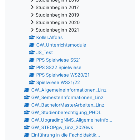
Studienbeginn 2016
Studienbeginn 2017
Studienbeginn 2019
Studienbeginn 2020
Studienbeginn 2021
Koller.Alfons
GW_Unterrichtsmodule
JS_Test
PPS Spielwiese SS21
PPS SS22 Spielwiese
PPS Spielwiese WS20/21
Spielwiese WS21/22
GW_AllgemeineInformationen_Linz
GW_SemesterInformationen_Linz
GW_BachelorMasterArbeiten_Linz
GW_Studienberechtigung_PHDL
GW_UpgradingNMS_AllgemeineInfo...
GW_STEOPgw_Linz_2026ws
Einführung in die Fachdidaktik...