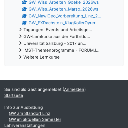
GW_Wiss_Arbeiten_Goeke_2026ws
GW_Wiss_Arbeiten_Marso_2026ws
GW_NawiGeo_Vorbereitung_Linz_2...
GW_EXDachstein_KlugKollerOyrer
Tagungen, Events und Arbeitsge...
GW-Lernkurse aus der Fortbildu...
Universität Salzburg - 2017 un...
IMST-Themenprogramme - FORUM.I...
Weitere Lernkurse
Ergänzungsblöcke
Sie sind als Gast angemeldet (
Anmelden
)
Startseite
Info zur Ausbildung
GW am Standort Linz
GW im aktuellen Semester
Lehrveranstaltungen