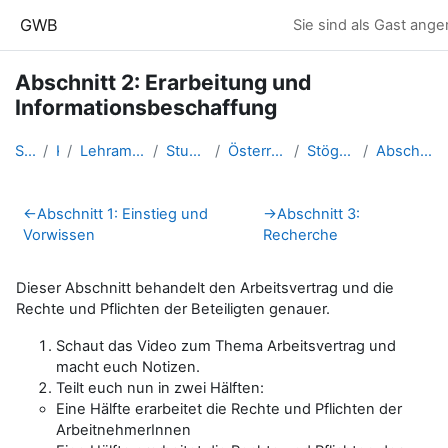
Zum Hauptinhalt
GWB
Sie sind als Gast ange
Abschnitt 2: Erarbeitung und
Informationsbeschaffung
Startseite
Kurse
Lehramtsausbildung GW im Clust...
Studentische Lernkurse
Österreich 1 - Postregionale G...
Stöger.Nicole_OE1_SS2024
Abschnitt 2: Erarbeitung und I...
Abschnittsübersicht
←
Abschnitt 1: Einstieg und
→
Abschnitt 3:
Vorwissen
Recherche
Dieser Abschnitt behandelt den Arbeitsvertrag und die
Rechte und Pflichten der Beteiligten genauer.
Schaut das Video zum Thema Arbeitsvertrag und
macht euch Notizen.
Teilt euch nun in zwei Hälften:
Eine Hälfte erarbeitet die Rechte und Pflichten der
ArbeitnehmerInnen