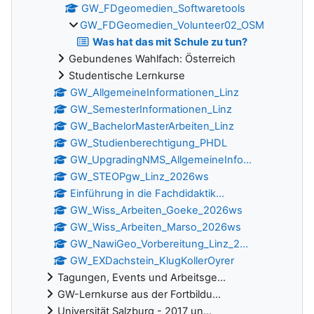
GW_FDgeomedien_Softwaretools
GW_FDGeomedien_Volunteer02_OSM
Was hat das mit Schule zu tun?
Gebundenes Wahlfach: Österreich
Studentische Lernkurse
GW_AllgemeineInformationen_Linz
GW_SemesterInformationen_Linz
GW_BachelorMasterArbeiten_Linz
GW_Studienberechtigung_PHDL
GW_UpgradingNMS_AllgemeineInfo...
GW_STEOPgw_Linz_2026ws
Einführung in die Fachdidaktik...
GW_Wiss_Arbeiten_Goeke_2026ws
GW_Wiss_Arbeiten_Marso_2026ws
GW_NawiGeo_Vorbereitung_Linz_2...
GW_EXDachstein_KlugKollerOyrer
Tagungen, Events und Arbeitsge...
GW-Lernkurse aus der Fortbildu...
Universität Salzburg - 2017 un...