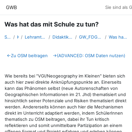
Zum Hauptinhalt
GWB
Sie sind als 
Was hat das mit Schule zu tun?
Startseite
Kurse
Lehramtsausbildung GW im Clust...
Didaktik der Geo- und Wirtscha...
GW_FDGeomedien_Volunteer02_OSM
Was hat das mit Schule zu tun?
Abschnittsübersicht
←
Zu OSM beitragen
→
(ADVANCED: OSM Daten nutzen)
Wie bereits bei "VGI/Neogeography im Kleinen" bieten sich
auch hier zwei direkte Anknüpfungspunkte an. Einerseits
kann das Phänomen selbst (neue Autorenschaften von
Geographischen Informationen im 21. Jhd) thematisiert und
hinsichtlich seiner Potenziale und Risiken thematisiert direkt
werden. Andererseits können auch hier die Mechanismen
direkt im Unterricht adaptiert werden, indem SchülerInnen
thematisch zu OSM beitragen, dabei ihr Tun kritisch
reflektieren und somit unmittelbare Partizipation an einem
offenen Format und Projekt erfahren und erleben können.