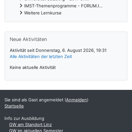
IMST-Themenprogramme - FORUM.I...
Weitere Lernkurse
Ergänzungsblöcke
Neue Aktivitäten überspringen
Neue Aktivitäten
Aktivität seit Donnerstag, 6. August 2026, 19:31
Alle Aktivitäten der letzten Zeit
Keine aktuelle Aktivität
Sie sind als Gast angemeldet (
Anmelden
)
Startseite
Info zur Ausbildung
GW am Standort Linz
GW im aktuellen Semester