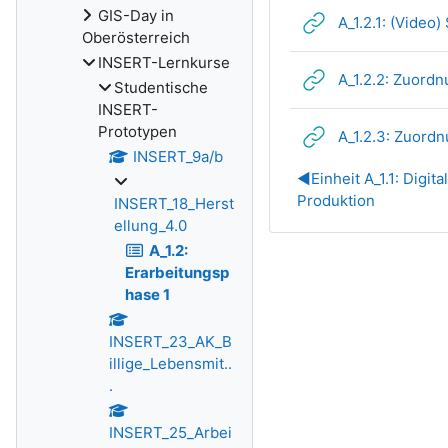
GIS-Day in
A_1.2.1: (Video
Oberösterreich
INSERT-Lernkurse
A_1.2.2: Zuord
Studentische
INSERT-
Prototypen
A_1.2.3: Zuordn
INSERT_9a/b
◀︎
Einheit A_1.1: Digit
Produktion
INSERT_18_Herst
ellung_4.0
A_1.2:
Erarbeitungsp
hase 1
INSERT_23_AK_B
illige_Lebensmit..
.
INSERT_25_Arbei