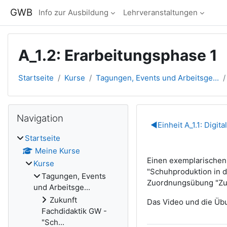
Zum Hauptinhalt
GWB
Info zur Ausbildung
Lehrveranstaltungen
A_1.2: Erarbeitungsphase 1
Startseite
Kurse
Tagungen, Events und Arbeitsge...
Blöcke
Navigation überspringen
Navigation
Abschnitts
◀︎
Einheit A_1.1: Digi
Startseite
Meine Kurse
Einen exemplarischen B
Kurse
"Schuhproduktion in de
Tagungen, Events
Zuordnungsübung "Zuo
und Arbeitsge...
Zukunft
Das Video und die Übu
Fachdidaktik GW -
"Sch...