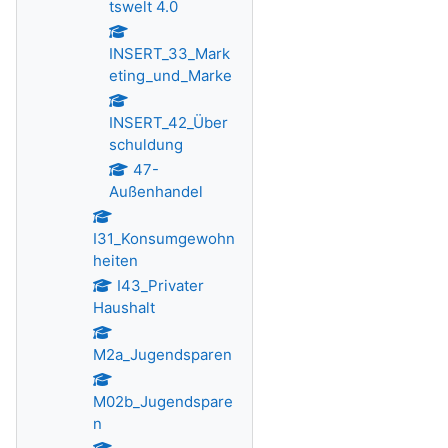
tswelt 4.0
INSERT_33_Mark
eting_und_Marke
INSERT_42_Über
schuldung
47-
Außenhandel
I31_Konsumgewohn
heiten
I43_Privater
Haushalt
M2a_Jugendsparen
M02b_Jugendspare
n