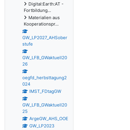
Digital:Earth:AT -
Fortbildung...
Materialien aus
Kooperationspr...
GW_LP2027_AHSober
stufe
GW_LFB_GWaktuell20
26
oegfd_herbsttagung2
024
IMST_FDtagGW
GW_LFB_GWaktuell20
25
ArgeGW_AHS_OOE
GW_LP2023