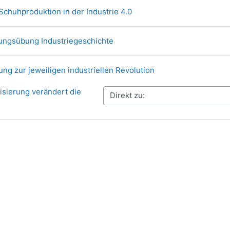
Link/URL
) Schuhproduktion in der Industrie 4.0
Link/URL
nungsübung Industriegeschichte
Link/URL
ung zur jeweiligen industriellen Revolution
alisierung verändert die