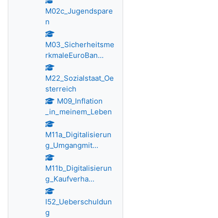
M02c_Jugendspare
n
M03_Sicherheitsme
rkmaleEuroBan...
M22_Sozialstaat_Oe
sterreich
M09_Inflation
_in_meinem_Leben
M11a_Digitalisierun
g_Umgangmit...
M11b_Digitalisierun
g_Kaufverha...
I52_Ueberschuldun
g