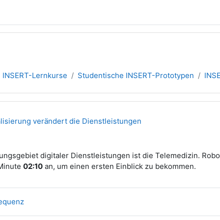
INSERT-Lernkurse
Studentische INSERT-Prototypen
INSE
übersicht
talisierung verändert die Dienstleistungen
ngsgebiet digitaler Dienstleistungen ist die Telemedizin. Robo
Minute
02:10
an, um einen ersten Einblick zu bekommen.
Link/URL
sequenz