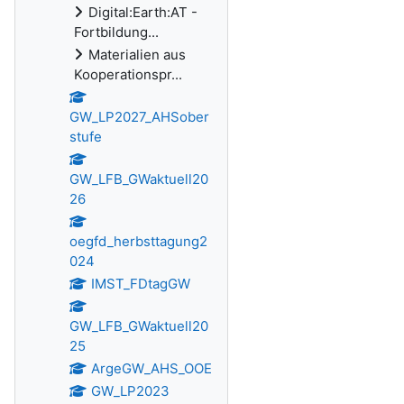
Digital:Earth:AT -
Fortbildung...
Materialien aus
Kooperationspr...
GW_LP2027_AHSober
stufe
GW_LFB_GWaktuell20
26
oegfd_herbsttagung2
024
IMST_FDtagGW
GW_LFB_GWaktuell20
25
ArgeGW_AHS_OOE
GW_LP2023