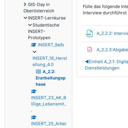
GIS-Day in
Fülle das folgende In
Oberösterreich
Interview durchführst
INSERT-Lernkurse
Studentische
INSERT-
A_2.2.2: Interv
Prototypen
INSERT_9a/b
A_2.2.3:Abgabe
INSERT_18_Herst
◀︎
Einheit A_2.1: Digit
ellung_4.0
Dienstleistungen
A_2.2:
Erarbeitungsp
hase
INSERT_23_AK_B
illige_Lebensmit..
.
INSERT_25_Arbei