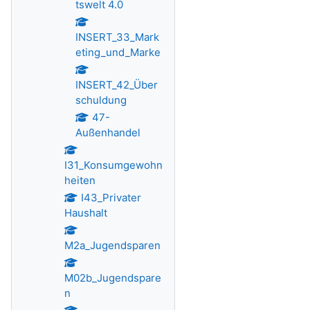
tswelt 4.0
INSERT_33_Mark
eting_und_Marke
INSERT_42_Über
schuldung
47-
Außenhandel
I31_Konsumgewohn
heiten
I43_Privater
Haushalt
M2a_Jugendsparen
M02b_Jugendspare
n