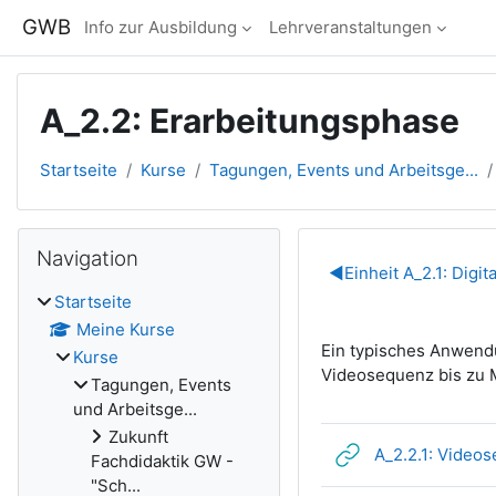
Zum Hauptinhalt
GWB
Info zur Ausbildung
Lehrveranstaltungen
A_2.2: Erarbeitungsphase
Startseite
Kurse
Tagungen, Events und Arbeitsge...
Blöcke
Navigation überspringen
Navigation
Abschnitts
◀︎
Einheit A_2.1: Digi
Startseite
Meine Kurse
Ein typisches Anwendu
Kurse
Videosequenz bis zu 
Tagungen, Events
und Arbeitsge...
Zukunft
A_2.2.1: Video
Fachdidaktik GW -
"Sch...