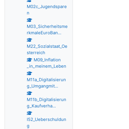
M02c_Jugendspare
n
M03_Sicherheitsme
rkmaleEuroBan...
M22_Sozialstaat_Oe
sterreich
M09_Inflation
_in_meinem_Leben
M11a_Digitalisierun
g_Umgangmit...
M11b_Digitalisierun
g_Kaufverha...
I52_Ueberschuldun
g