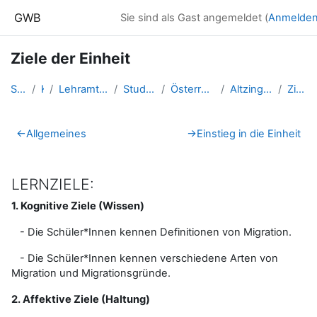
Zum Hauptinhalt
GWB
Sie sind als Gast angemeldet (
Anmelde
Ziele der Einheit
Startseite
Kurse
Lehramtsausbildung GW im Clust...
Studentische Lernkurse
Österreich 1 - Postregionale G...
Altzinger.Markus_OE1_SS2024
Ziele der Einheit
Abschnittsübersicht
←
Allgemeines
→
Einstieg in die Einheit
LERNZIELE:
1. Kognitive Ziele (Wissen)
- Die Schüler*Innen kennen Definitionen von Migration.
- Die Schüler*Innen kennen verschiedene Arten von
Migration und Migrationsgründe.
2. Affektive Ziele (Haltung)