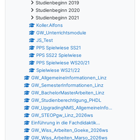
Studienbeginn 2019
Studienbeginn 2020
Studienbeginn 2021
Koller.Alfons
GW_Unterrichtsmodule
JS_Test
PPS Spielwiese SS21
PPS SS22 Spielwiese
PPS Spielwiese WS20/21
Spielwiese WS21/22
GW_AllgemeineInformationen_Linz
GW_SemesterInformationen_Linz
GW_BachelorMasterArbeiten_Linz
GW_Studienberechtigung_PHDL
GW_UpgradingNMS_AllgemeineInfo...
GW_STEOPgw_Linz_2026ws
Einführung in die Fachdidaktik...
GW_Wiss_Arbeiten_Goeke_2026ws
GW_Wiss_Arbeiten_Marso_2026ws