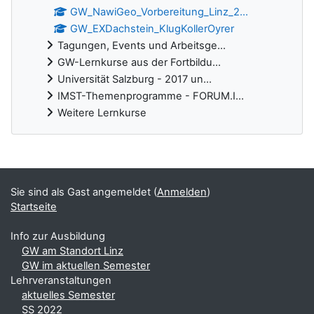
GW_NawiGeo_Vorbereitung_Linz_2...
GW_EXDachstein_KlugKollerOyrer
Tagungen, Events und Arbeitsge...
GW-Lernkurse aus der Fortbildu...
Universität Salzburg - 2017 un...
IMST-Themenprogramme - FORUM.I...
Weitere Lernkurse
Ergänzungsblöcke
Sie sind als Gast angemeldet (
Anmelden
)
Startseite
Info zur Ausbildung
GW am Standort Linz
GW im aktuellen Semester
Lehrveranstaltungen
aktuelles Semester
SS 2022