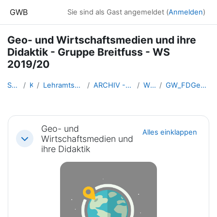
Zum Hauptinhalt
GWB
Sie sind als Gast angemeldet (
Anmelden
)
Geo- und Wirtschaftsmedien und ihre
Didaktik - Gruppe Breitfuss - WS
2019/20
Startseite
Kurse
Lehramtsausbildung GW im Clust...
ARCHIV - Lehrveranstaltungen a...
WS_2019/20
GW_FDGeomedien_Breitfuss_2019ws
Abschnittsübersicht
Geo- und
Alles einklappen
Wirtschaftsmedien und
Einklappen
ihre Didaktik