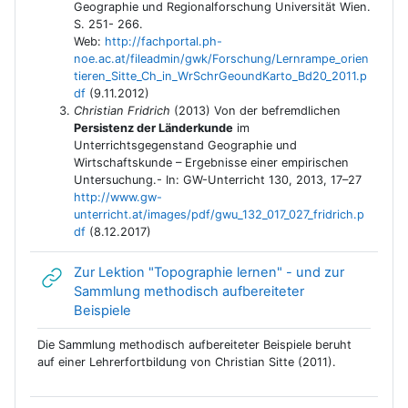
Geographie und Regionalforschung Universität Wien.
S. 251- 266.
Web:
http://fachportal.ph-
noe.ac.at/fileadmin/gwk/Forschung/Lernrampe_orien
tieren_Sitte_Ch_in_WrSchrGeoundKarto_Bd20_2011.p
df
(9.11.2012)
Christian Fridrich
(2013) Von der befremdlichen
Persistenz der Länderkunde
im
Unterrichtsgegenstand Geographie und
Wirtschaftskunde – Ergebnisse einer empirischen
Untersuchung.- In: GW-Unterricht 130, 2013, 17–27
http://www.gw-
unterricht.at/images/pdf/gwu_132_017_027_fridrich.p
df
(8.12.2017)
Zur Lektion "Topographie lernen" - und zur
Sammlung methodisch aufbereiteter
Link/URL
Beispiele
Die Sammlung methodisch aufbereiteter Beispiele beruht
auf einer Lehrerfortbildung von Christian Sitte (2011).