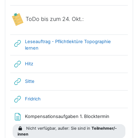
ToDo bis zum 24. Okt.:
Leseauftrag - Pflichtlektüre Topographie
Link/URL
lernen
Link/URL
Hitz
Link/URL
Sitte
Link/URL
Fridrich
Textseite
Kompensationsaufgaben 1. Blocktermin
Nicht verfügbar, außer: Sie sind in
Teilnehmer/-
innen