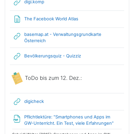
Link/URL
digi.komp
Textseite
The Facebook World Atlas
basemap.at - Verwaltungsgrundkarte
Link/URL
Österreich
Link/URL
Bevölkerungsquiz - Quizziz
ToDo bis zum 12. Dez.:
Link/URL
digicheck
Pflichtlektüre: "Smartphones und Apps im
Link/URL
GW-Unterricht. Ein Test, viele Erfahrungen"