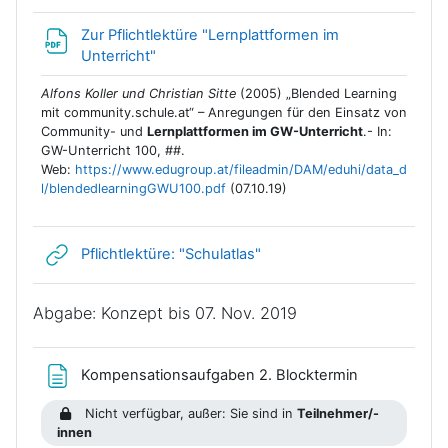
Zur Pflichtlektüre "Lernplattformen im
Link/URL
Unterricht"
Alfons Koller und Christian Sitte
(2005) „Blended Learning
mit community.schule.at“ – Anregungen für den Einsatz von
Community- und
Lernplattformen im GW-Unterricht
.- In:
GW-Unterricht 100, ##.
Web:
https://www.edugroup.at/fileadmin/DAM/eduhi/data_d
l/blendedlearningGWU100.pdf
(07.10.19)
Link/URL
Pflichtlektüre: "Schulatlas"
Abgabe: Konzept bis 07. Nov. 2019
Textseite
Kompensationsaufgaben 2. Blocktermin
Nicht verfügbar, außer: Sie sind in
Teilnehmer/-
innen