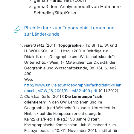
gemäß Harald Hitz (2001)
gemäß dem Analysemodell von Hofmann-
Schneller/Sitte/Koller
Pflichtlektüre zum Topographie-Lernen und
Link/URL
zur Länderkunde
Harald Hitz
(2011)
Topographie
.- In: SITTE, W. und
H. WOHLSCHLÄGL, Hrsg. (2001): Beiträge zur
Didaktik des „Geographie und Wirtschaftskunde“-
Unterrichts.- Wien, (= Materialien zur Didaktik der
Geographie und Wirtschaftskunde, Bd. 16), S. 482-
490.
Web:
http://www.univie.ac.at/geographie/fachdidaktik/Han
dbuch_MGW_16_2001/Seite482-490.pdf
(9.11.2012)
Christian Sitte
(2011
): Die Lernrampe "sich
orientieren"
in den GW-Lehrplänen und im
Geographie (und Wirtschaftskunde)-Unterricht in
Hinblick auf die Kompetenzorientierung. In:
Kainz/Kriz/Riedl (HRsg.): 50 Jahre Österr.
Kartographische Kommission. Jubiläumsband zum
Festsymposium, 10.-11. November 2011. Institut für