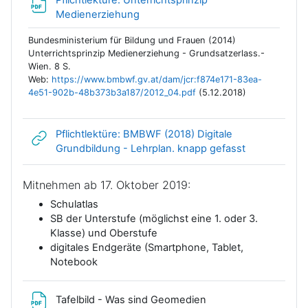
Link/URL
Medienerziehung
Bundesministerium für Bildung und Frauen (2014)
Unterrichtsprinzip Medienerziehung - Grundsatzerlass.-
Wien. 8 S.
Web:
https://www.bmbwf.gv.at/dam/jcr:f874e171-83ea-
4e51-902b-48b373b3a187/2012_04.pdf
(5.12.2018)
Pflichtlektüre: BMBWF (2018) Digitale
Link/URL
Grundbildung - Lehrplan. knapp gefasst
Mitnehmen ab 17. Oktober 2019:
Schulatlas
SB der Unterstufe (möglichst eine 1. oder 3.
Klasse) und Oberstufe
digitales Endgeräte (Smartphone, Tablet,
Notebook
Datei
Tafelbild - Was sind Geomedien