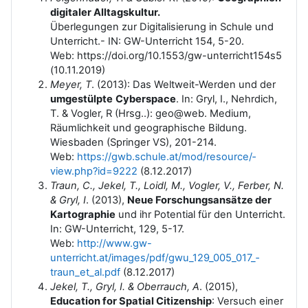
digitaler Alltagskultur.
Überlegungen zur Digitalisierung in Schule und
Unterricht.- IN: GW-Unterricht 154, 5-20.
Web:
https://doi.org/10.1553/gw-unterricht154s5
(10.11.2019)
Meyer, T
. (2013): Das Weltweit-Werden und der
umgestülpte
Cyberspace
. In: Gryl, I., Nehrdich,
T. & Vogler, R (Hrsg..): geo@web. Medium,
Räumlichkeit und geographische Bildung.
Wiesbaden (Springer VS), 201-214.
Web:
https://gwb.schule.at/mod/resource/­
view.php?id=9222
(8.12.2017)
Traun, C., Jekel, T., Loidl, M., Vogler, V., Ferber, N.
& Gryl, I
. (2013),
Neue Forschungsansätze der
Kartographie
und ihr Potential für den Unterricht.
In: GW-Unterricht, 129, 5-17.
Web:
http://www.gw-
unterricht.at/images/pdf/gwu_129_005_017_­
traun_et_al.pdf
(8.12.2017)
Jekel, T., Gryl, I. & Oberrauch, A
. (2015),
Education for Spatial Citizenship
: Versuch einer