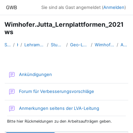
Zum Hauptinhalt
GWB
Sie sind als Gast angemeldet (
Anmelden
)
Wimhofer.Jutta_Lernplattformen_2021
ws
Startseite
Kurse
Lehramtsausbildung GW im Clust...
Studentische Lernkurse
Geo-Lernplattformen - WS 2021
Wimhofer.Jutta_Lernplattformen...
A8.2- Geogebra
Abschnittsübersicht
Forum
Ankündigungen
Forum für Verbesserungsvorschläge
Forum
Anmerkungen seitens der LVA-Leitung
Bitte hier Rückmeldungen zu den Arbeitsaufträgen geben.