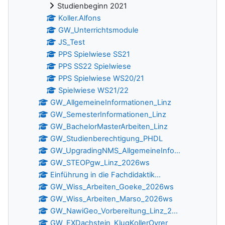
Studienbeginn 2021
Koller.Alfons
GW_Unterrichtsmodule
JS_Test
PPS Spielwiese SS21
PPS SS22 Spielwiese
PPS Spielwiese WS20/21
Spielwiese WS21/22
GW_AllgemeineInformationen_Linz
GW_SemesterInformationen_Linz
GW_BachelorMasterArbeiten_Linz
GW_Studienberechtigung_PHDL
GW_UpgradingNMS_AllgemeineInfo...
GW_STEOPgw_Linz_2026ws
Einführung in die Fachdidaktik...
GW_Wiss_Arbeiten_Goeke_2026ws
GW_Wiss_Arbeiten_Marso_2026ws
GW_NawiGeo_Vorbereitung_Linz_2...
GW_EXDachstein_KlugKollerOyrer