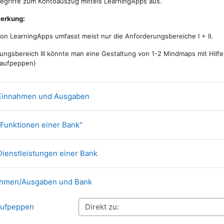
egriffe zum Kontoauszug mittels LearningApps aus.
erkung:
n LearningApps umfasst meist nur die Anforderungsbereiche I + II.
ungsbereich III könnte man eine Gestaltung von 1-2 Mindmaps mit Hilfe
 aufpeppen)
Link/URL
Einnahmen und Ausgaben
Link/URL
Funktionen einer Bank"
Link/URL
ienstleistungen einer Bank
hmen/Ausgaben und Bank
aufpeppen