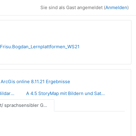
Sie sind als Gast angemeldet (
Anmelden
)
Frisu.Bogdan_Lernplattformen_WS21
ArcGis online 8.11.21 Ergebnisse
A 3.1. Unterrichtsbeispiel zur Bildarbeit im GW-Unterricht
A 4.5 StoryMap mit Bildern und Satellitenbildern
A 9.1 Textarbeit/ sprachsensibler GW-Unterricht mit digitalen Tools