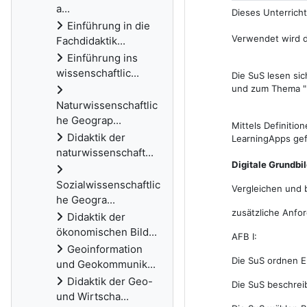
a...
Dieses Unterricht
Einführung in die
Verwendet wird d
Fachdidaktik...
Einführung ins
wissenschaftlic...
Die SuS lesen si
und zum Thema "B
Naturwissenschaftlic
he Geograp...
Mittels Definitio
Didaktik der
LearningApps gef
naturwissenschaft...
Digitale Grundbi
Sozialwissenschaftlic
Vergleichen und 
he Geogra...
zusätzliche Anfo
Didaktik der
ökonomischen Bild...
AFB I:
Geoinformation
Die SuS ordnen E
und Geokommunik...
Didaktik der Geo-
Die SuS beschrei
und Wirtscha...