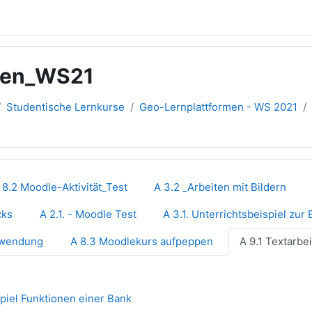
rmen_WS21
Studentische Lernkurse
Geo-Lernplattformen - WS 2021
übersicht
 8.2 Moodle-Aktivität_Test
A 3.2 _Arbeiten mit Bildern
cks
A 2.1. - Moodle Test
nwendung
A 8.3 Moodlekurs aufpeppen
Datei
spiel Funktionen einer Bank