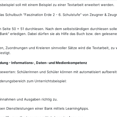
sbeispiel soll mit einem Beispiel zu einer Textarbeit erweitert werden.
as Schulbuch "Faszination Erde 2 - 6. Schulstufe" von Zeugner & Zeugn
ch Seite 50 + 51 durchlesen. Nach dem selbstständigen durchlesen so
ank" erledigen. Dabei dürfen sie als Hilfe das Buch bzw. den gelesen
nen, Zuordnungen und Kreieren sinnvoller Sätze wird die Textarbeit, zu
estigt.
ldung - Informations-, Daten- und Medienkompetenz
bewerten: Schülerinnen und Schüler können mit automatisiert aufbere
rderungsbereich zum Unterrichtsbeispiel:
innahmen und Ausgaben richtig zu.
ben Dienstleistungen einer Bank mittels LearningApps.