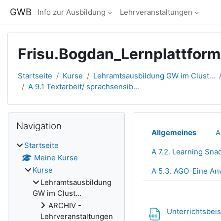
Zum Hauptinhalt
GWB
Info zur Ausbildung
Lehrveranstaltungen
Frisu.Bogdan_Lernplattfo
Startseite
Kurse
Lehramtsausbildung GW im Clust...
A 9.1 Textarbeit/ sprachsensib...
Blöcke
Navigation überspringen
Navigation
Abschnitts
Allgemeines
A
Startseite
A 7.2. Learning Sna
Meine Kurse
Kurse
A 5.3. AGO-Eine A
Lehramtsausbildung
GW im Clust...
ARCHIV -
Unterrichtsbei
Lehrveranstaltungen