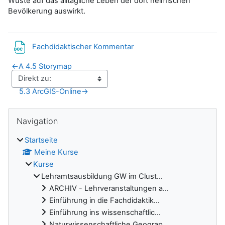
Wüste auf das alltägliche Leben der dort heimischen
Bevölkerung auswirkt.
Datei
Fachdidaktischer Kommentar
←
A 4.5 Storymap
5.3 ArcGIS-Online
→
Blöcke
Navigation überspringen
Navigation
Startseite
Meine Kurse
Kurse
Lehramtsausbildung GW im Clust...
ARCHIV - Lehrveranstaltungen a...
Einführung in die Fachdidaktik...
Einführung ins wissenschaftlic...
Naturwissenschaftliche Geograp...