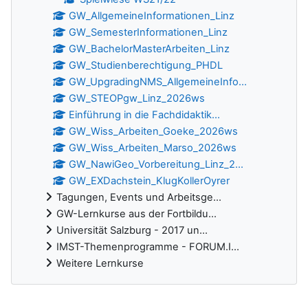
GW_AllgemeineInformationen_Linz
GW_SemesterInformationen_Linz
GW_BachelorMasterArbeiten_Linz
GW_Studienberechtigung_PHDL
GW_UpgradingNMS_AllgemeineInfo...
GW_STEOPgw_Linz_2026ws
Einführung in die Fachdidaktik...
GW_Wiss_Arbeiten_Goeke_2026ws
GW_Wiss_Arbeiten_Marso_2026ws
GW_NawiGeo_Vorbereitung_Linz_2...
GW_EXDachstein_KlugKollerOyrer
Tagungen, Events und Arbeitsge...
GW-Lernkurse aus der Fortbildu...
Universität Salzburg - 2017 un...
IMST-Themenprogramme - FORUM.I...
Weitere Lernkurse