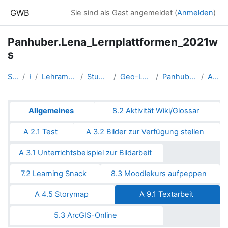
Zum Hauptinhalt
GWB
Sie sind als Gast angemeldet (
Anmelden
)
Panhuber.Lena_Lernplattformen_2021w
s
Startseite
Kurse
Lehramtsausbildung GW im Clust...
Studentische Lernkurse
Geo-Lernplattformen - WS 2021
Panhuber.Lena_Lernplattformen_...
A 9.1 Textarbeit
Abschnittsübersicht
Allgemeines
8.2 Aktivität Wiki/Glossar
A 2.1 Test
A 3.2 Bilder zur Verfügung stellen
A 3.1 Unterrichtsbeispiel zur Bildarbeit
7.2 Learning Snack
8.3 Moodlekurs aufpeppen
A 4.5 Storymap
A 9.1 Textarbeit
5.3 ArcGIS-Online